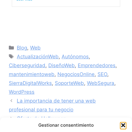
Blog
,
Web
ActualizaciónWeb
,
Autónomos
,
Ciberseguridad
,
DiseñoWeb
,
Emprendedores
,
mantenimientoweb
,
NegociosOnline
,
SEO
,
SierraDigitalWorks
,
SoporteWeb
,
WebSegura
,
WordPress
La importancia de tener una web
profesional para tu negocio
Oferta de Halloween
Gestionar consentimiento