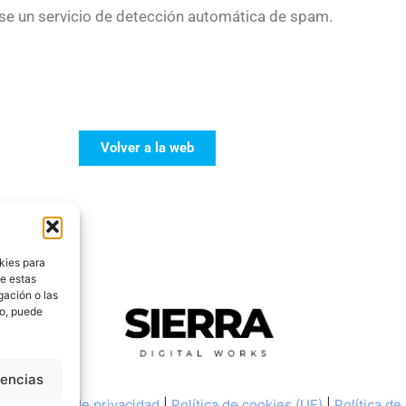
ise un servicio de detección automática de spam.
Volver a la web
kies para
de estas
gación o las
to, puede
rencias
os
|
Política de privacidad
|
Política de cookies (UE)
|
Política de