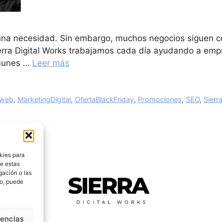
s una necesidad. Sin embargo, muchos negocios siguen c
Sierra Digital Works trabajamos cada día ayudando a em
omunes …
Leer más
oweb
,
MarketingDigital
,
OfertaBlackFriday
,
Promociones
,
SEO
,
Sierr
kies para
de estas
gación o las
to, puede
rencias