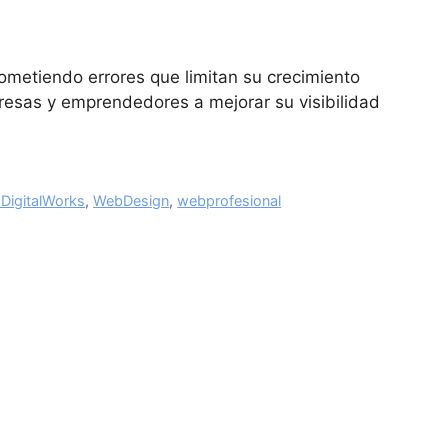
ometiendo errores que limitan su crecimiento
presas y emprendedores a mejorar su visibilidad
aDigitalWorks
,
WebDesign
,
webprofesional