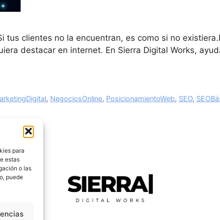
i tus clientes no la encuentran, es como si no existiera
uiera destacar en internet. En Sierra Digital Works, a
rketingDigital
,
NegociosOnline
,
PosicionamientoWeb
,
SEO
,
SEOBá
kies para
de estas
gación o las
to, puede
rencias