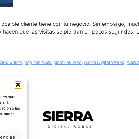
 posible cliente tiene con tu negocio. Sin embargo, mu
 y hacen que las visitas se pierdan en pocos segundos. 
cios online
,
páginas web
,
plantillas web
,
Sierra Digital Works
,
web 
kies para
de estas
gación o las
to, puede
rencias