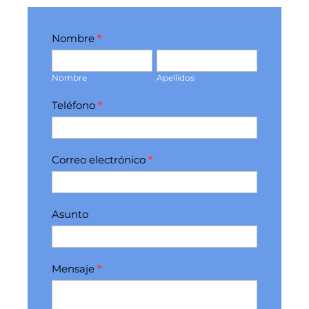
Formulario
Nombre
*
contacto
Nombre
Apellidos
inicio
Nombre
Apellidos
Teléfono
*
Correo electrónico
*
Asunto
Mensaje
*