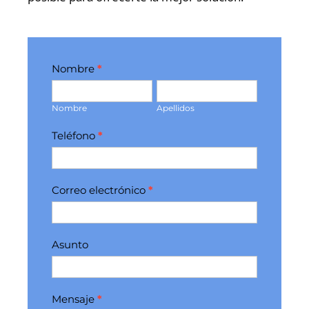
Formulario
Nombre
*
contacto
Nombre
Apellidos
inicio
Nombre
Apellidos
Teléfono
*
Correo electrónico
*
Asunto
Mensaje
*